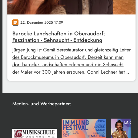
22
. Dezember 2025 17:09
notes
Barocke Landschaften in Oberaudorf:
Faszination - Sehnsucht - Entdeckung
Jürgen Jung ist Gemälderestaurator und gleichzeitig Leiter
des Barockmuseums in Oberaudorf. Derzeit kann man
dort barocke Landschaften erleben und die Sehnsucht
der Maler vor 300 Jahren erspüren. Conni Lechner hat …
Medien- und Werbepartner: