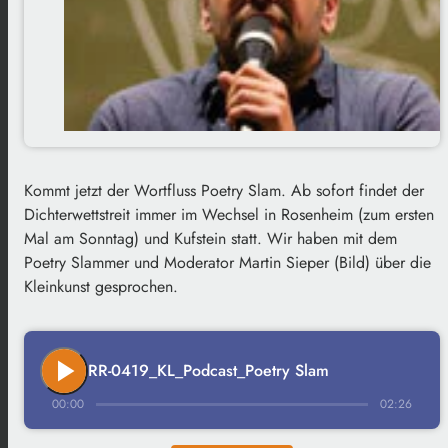
Kommt jetzt der Wortfluss Poetry Slam. Ab sofort findet der
Dichterwettstreit immer im Wechsel in Rosenheim (zum ersten
Mal am Sonntag) und Kufstein statt. Wir haben mit dem
Poetry Slammer und Moderator Martin Sieper (Bild) über die
Kleinkunst gesprochen.
play_arrow
RR-0419_KL_Podcast_Poetry Slam
00:00
02:26