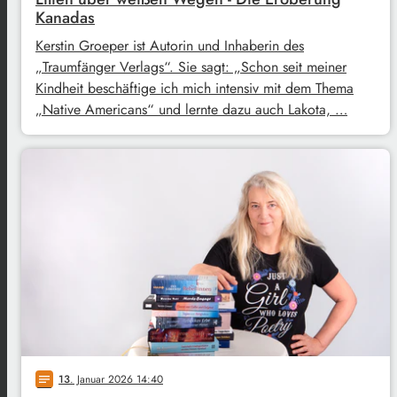
Kanadas
Kerstin Groeper ist Autorin und Inhaberin des
„Traumfänger Verlags“. Sie sagt: „Schon seit meiner
Kindheit beschäftige ich mich intensiv mit dem Thema
„Native Americans“ und lernte dazu auch Lakota, …
13
. Januar 2026 14:40
notes