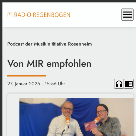
menu
Podcast der Musikinititiative Rosenheim
Von MIR empfohlen
headphones
chrome_reader_mode
27. Januar 2026
· 15:56 Uhr