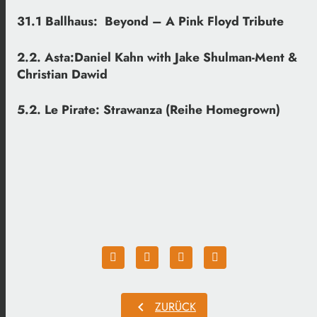
31.1 Ballhaus: Beyond – A Pink Floyd Tribute
2.2. Asta:Daniel Kahn
with Jake Shulman-Ment &
Christian Dawid
5.2. Le Pirate: Strawanza (Reihe Homegrown)
chevron_left
ZURÜCK