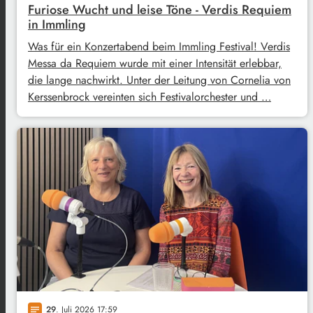
Furiose Wucht und leise Töne - Verdis Requiem
in Immling
Was für ein Konzertabend beim Immling Festival! Verdis
Messa da Requiem wurde mit einer Intensität erlebbar,
die lange nachwirkt. Unter der Leitung von Cornelia von
Kerssenbrock vereinten sich Festivalorchester und …
29
. Juli 2026 17:59
notes