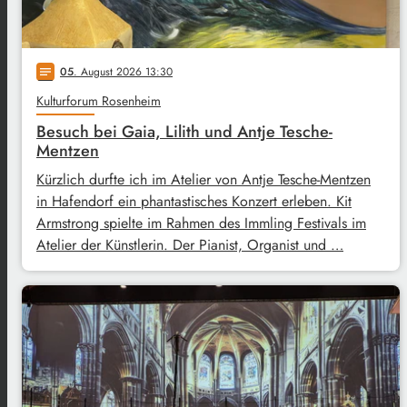
05
. August 2026 13:30
notes
Kulturforum Rosenheim
Besuch bei Gaia, Lilith und Antje Tesche-
Mentzen
Kürzlich durfte ich im Atelier von Antje Tesche-Mentzen
in Hafendorf ein phantastisches Konzert erleben. Kit
Armstrong spielte im Rahmen des Immling Festivals im
Atelier der Künstlerin. Der Pianist, Organist und …