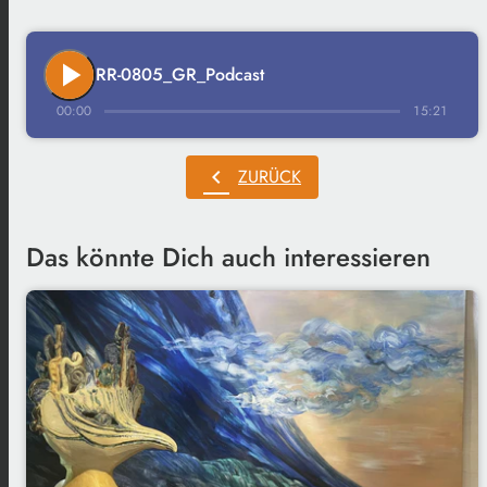
play_arrow
RR-0805_GR_Podcast
00:00
15:21
chevron_left
ZURÜCK
Das könnte Dich auch interessieren