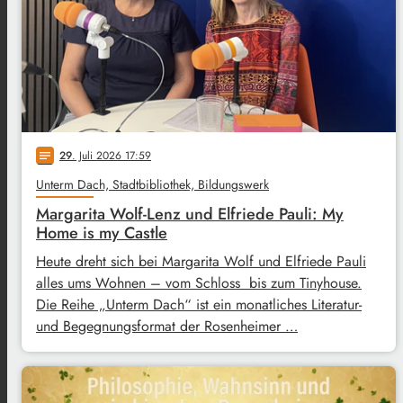
29
. Juli 2026 17:59
notes
Unterm Dach, Stadtbibliothek, Bildungswerk
Margarita Wolf-Lenz und Elfriede Pauli: My
Home is my Castle
Heute dreht sich bei Margarita Wolf und Elfriede Pauli
alles ums Wohnen – vom Schloss bis zum Tinyhouse.
Die Reihe „Unterm Dach“ ist ein monatliches Literatur-
und Begegnungsformat der Rosenheimer …