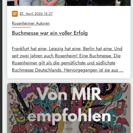
21
. April 2026 15:27
notes
Rosenheimer Autoren
Buchmesse war ein voller Erfolg
Frankfurt hat eine, Leipzig hat eine, Berlin hat eine. Und
seit zwei Jahren auch Rosenheim! Eine Buchmesse. Die
Rosenheimer gilt als die gemütlichste und südlichste
Buchmesse Deutschlands. Hervorgegangen ist sie aus …