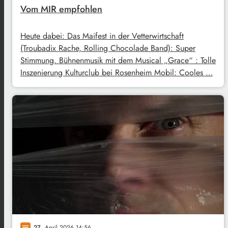
Vom MIR empfohlen
Heute dabei: Das Maifest in der Vetterwirtschaft
(Troubadix Rache, Rolling Chocolade Band): Super
Stimmung. Bühnenmusik mit dem Musical „Grace“ : Tolle
Inszenierung Kulturclub bei Rosenheim Mobil: Cooles …
27
. April 2026 14:56
notes