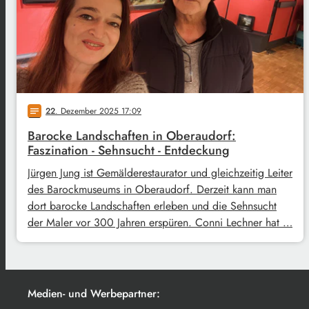
22
. Dezember 2025 17:09
notes
Barocke Landschaften in Oberaudorf:
Faszination - Sehnsucht - Entdeckung
Jürgen Jung ist Gemälderestaurator und gleichzeitig Leiter
des Barockmuseums in Oberaudorf. Derzeit kann man
dort barocke Landschaften erleben und die Sehnsucht
der Maler vor 300 Jahren erspüren. Conni Lechner hat …
Medien- und Werbepartner: