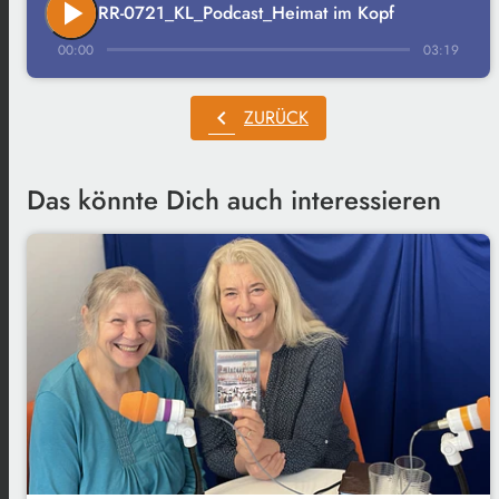
play_arrow
RR-0721_KL_Podcast_Heimat im Kopf
00:00
03:19
chevron_left
ZURÜCK
Das könnte Dich auch interessieren