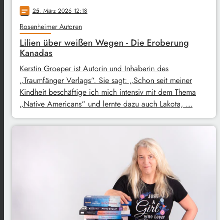
25
. März 2026 12:18
notes
Rosenheimer Autoren
Lilien über weißen Wegen - Die Eroberung
Kanadas
Kerstin Groeper ist Autorin und Inhaberin des
„Traumfänger Verlags“. Sie sagt: „Schon seit meiner
Kindheit beschäftige ich mich intensiv mit dem Thema
„Native Americans“ und lernte dazu auch Lakota, …