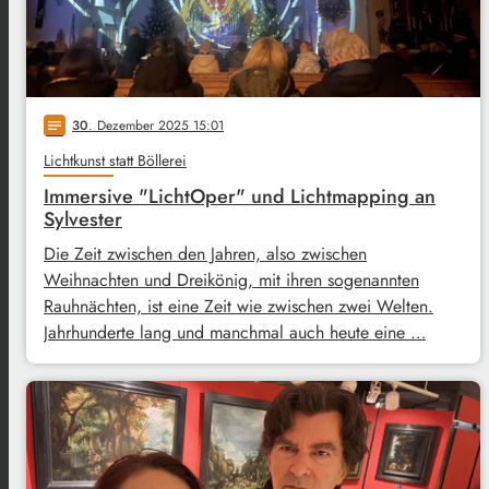
30
. Dezember 2025 15:01
notes
Lichtkunst statt Böllerei
Immersive "LichtOper" und Lichtmapping an
Sylvester
Die Zeit zwischen den Jahren, also zwischen
Weihnachten und Dreikönig, mit ihren sogenannten
Rauhnächten, ist eine Zeit wie zwischen zwei Welten.
Jahrhunderte lang und manchmal auch heute eine …