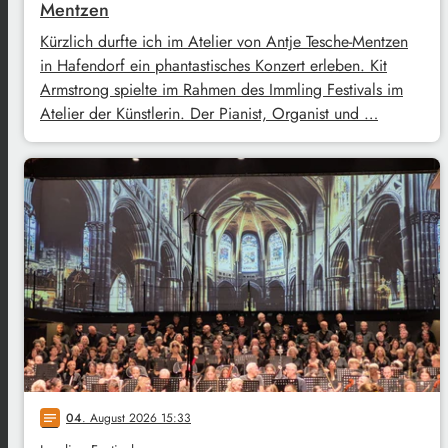
Mentzen
Kürzlich durfte ich im Atelier von Antje Tesche-Mentzen
in Hafendorf ein phantastisches Konzert erleben. Kit
Armstrong spielte im Rahmen des Immling Festivals im
Atelier der Künstlerin. Der Pianist, Organist und …
04
. August 2026 15:33
notes