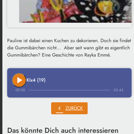
Pauline ist dabei einen Kuchen zu dekorieren. Doch sie findet
die Gummibärchen nicht... Aber seit wann gibt es eigentlich
Gummibärchen? Eine Geschichte von Rayka Emmé.
play_arrow
KIx4 (19)
00:00
03:43
chevron_left
ZURÜCK
Das könnte Dich auch interessieren