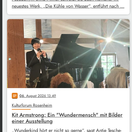
neuestes Werk, „Die Kühle von Wasser“, entführt nach …
06
. August 2026 13:49
notes
Kulturforum Rosenheim
Kit Armstrong: Ein "Wundermensch" mit Bilder
einer Ausstellung
„Wunderkind hört er nicht so gerne“, sagt Antje Tesche-