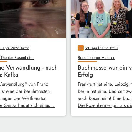
. April 2026 14:56
21
. April 2026 15:27
notes
 Theater Rosenheim
Rosenheimer Autoren
e Verwandlung - nach
Buchmesse war ein v
z Kafka
Erfolg
Verwandlung“ von Franz
Frankfurt hat eine, Leipzig 
 ist eine der berühmtesten
Berlin hat eine. Und seit zw
ungen der Weltliteratur.
auch Rosenheim! Eine Buc
r Samsa findet sich eines …
Die Rosenheimer gilt als d