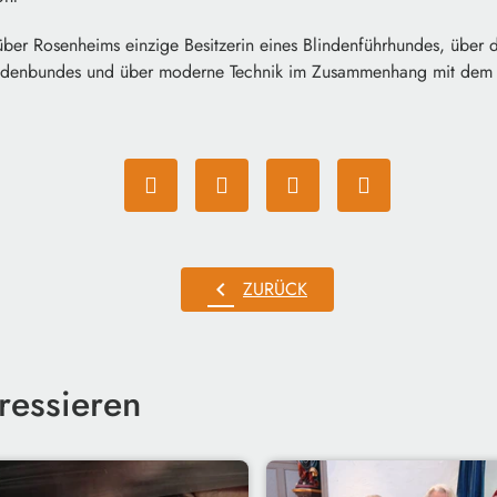
 über Rosenheims einzige Besitzerin eines Blindenführhundes, über
indenbundes und über moderne Technik im Zusammenhang mit dem
chevron_left
ZURÜCK
ressieren