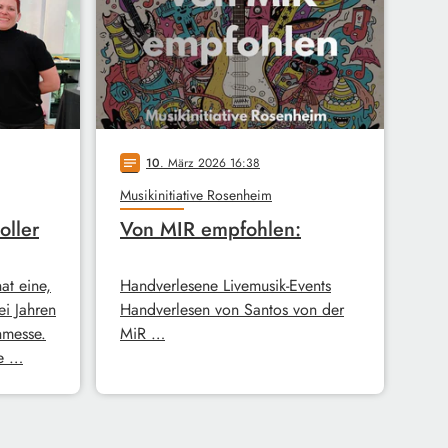
10
. März 2026 16:38
notes
Musikinitiative Rosenheim
oller
Von MIR empfohlen:
hat eine,
Handverlesene Livemusik-Events
ei Jahren
Handverlesen von Santos von der
hmesse.
MiR …
ie …