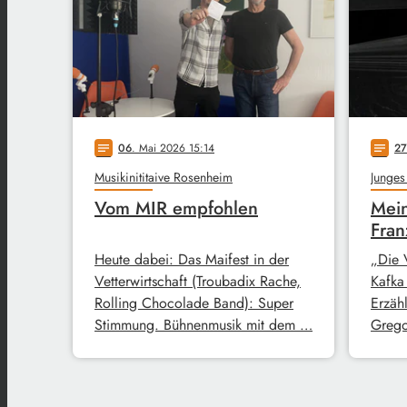
06
. Mai 2026 15:14
27
notes
notes
Musikinititaive Rosenheim
Junges
Vom MIR empfohlen
Mein
Fran
Heute dabei: Das Maifest in der
„Die 
Vetterwirtschaft (Troubadix Rache,
Kafka
Rolling Chocolade Band): Super
Erzähl
Stimmung. Bühnenmusik mit dem …
Grego