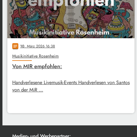
10
. März 2026 16:38
notes
Musikinitiative Rosenheim
Von MIR empfohlen:
Handverlesene Livemusik-Events Handverlesen von Santos
von der MiR …
Medien- und Werbepartner: