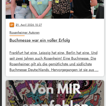
21
. April 2026 15:27
notes
Rosenheimer Autoren
Buchmesse war ein voller Erfolg
Frankfurt hat eine, Leipzig hat eine, Berlin hat eine. Und
seit zwei Jahren auch Rosenheim! Eine Buchmesse. Die
Rosenheimer gilt als die gemütlichste und südlichste
Buchmesse Deutschlands. Hervorgegangen ist sie aus …