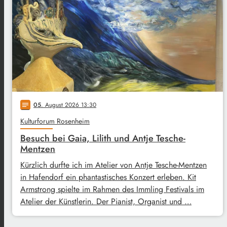
05
. August 2026 13:30
notes
Kulturforum Rosenheim
Besuch bei Gaia, Lilith und Antje Tesche-
Mentzen
Kürzlich durfte ich im Atelier von Antje Tesche-Mentzen
in Hafendorf ein phantastisches Konzert erleben. Kit
Armstrong spielte im Rahmen des Immling Festivals im
Atelier der Künstlerin. Der Pianist, Organist und …