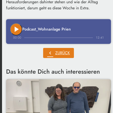
Herausforderungen dahinter stehen und wie der Alltag
funktioniert, darum geht es diese Woche in Extra.
play_arrow
Podcast_Wohnanlage Prien
00:00
12:41
chevron_left
ZURÜCK
Das könnte Dich auch interessieren