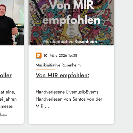
10
. März 2026 16:38
notes
Musikinitiative Rosenheim
oller
Von MIR empfohlen:
hat eine,
Handverlesene Livemusik-Events
ei Jahren
Handverlesen von Santos von der
hmesse.
MiR …
ie …