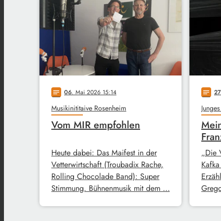
06
. Mai 2026 15:14
27
notes
notes
Musikinititaive Rosenheim
Junges
Vom MIR empfohlen
Mein
Fran
Heute dabei: Das Maifest in der
„Die 
Vetterwirtschaft (Troubadix Rache,
Kafka
Rolling Chocolade Band): Super
Erzähl
Stimmung. Bühnenmusik mit dem …
Grego