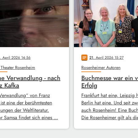
. April 2026 14:56
21
. April 2026 15:27
notes
 Theater Rosenheim
Rosenheimer Autoren
e Verwandlung - nach
Buchmesse war ein v
z Kafka
Erfolg
Verwandlung“ von Franz
Frankfurt hat eine, Leipzig 
 ist eine der berühmtesten
Berlin hat eine. Und seit zw
ungen der Weltliteratur.
auch Rosenheim! Eine Buc
r Samsa findet sich eines …
Die Rosenheimer gilt als d