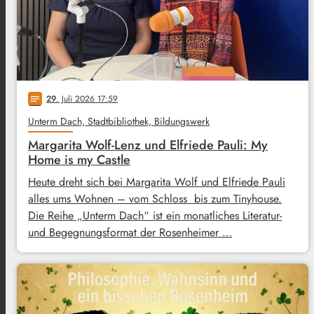
29
. Juli 2026 17:59
notes
Unterm Dach, Stadtbibliothek, Bildungswerk
Margarita Wolf-Lenz und Elfriede Pauli: My
Home is my Castle
Heute dreht sich bei Margarita Wolf und Elfriede Pauli
alles ums Wohnen – vom Schloss bis zum Tinyhouse.
Die Reihe „Unterm Dach“ ist ein monatliches Literatur-
und Begegnungsformat der Rosenheimer …