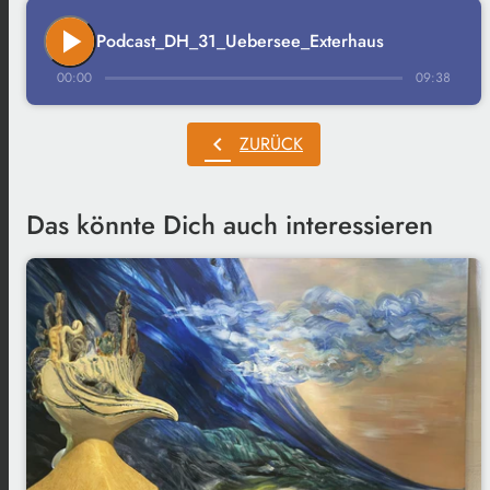
play_arrow
Podcast_DH_31_Uebersee_Exterhaus
00:00
09:38
chevron_left
ZURÜCK
Das könnte Dich auch interessieren