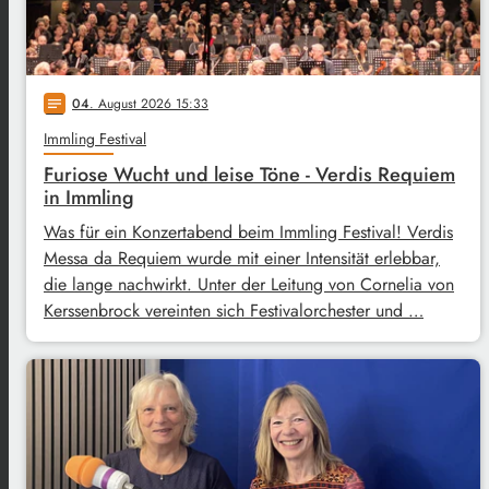
04
. August 2026 15:33
notes
Immling Festival
Furiose Wucht und leise Töne - Verdis Requiem
in Immling
Was für ein Konzertabend beim Immling Festival! Verdis
Messa da Requiem wurde mit einer Intensität erlebbar,
die lange nachwirkt. Unter der Leitung von Cornelia von
Kerssenbrock vereinten sich Festivalorchester und …