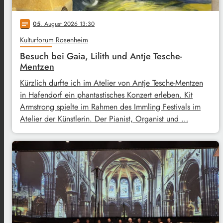
05
. August 2026 13:30
notes
Kulturforum Rosenheim
Besuch bei Gaia, Lilith und Antje Tesche-
Mentzen
Kürzlich durfte ich im Atelier von Antje Tesche-Mentzen
in Hafendorf ein phantastisches Konzert erleben. Kit
Armstrong spielte im Rahmen des Immling Festivals im
Atelier der Künstlerin. Der Pianist, Organist und …